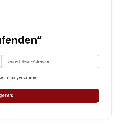
ufenden“
 Kenntnis genommen.
geht’s