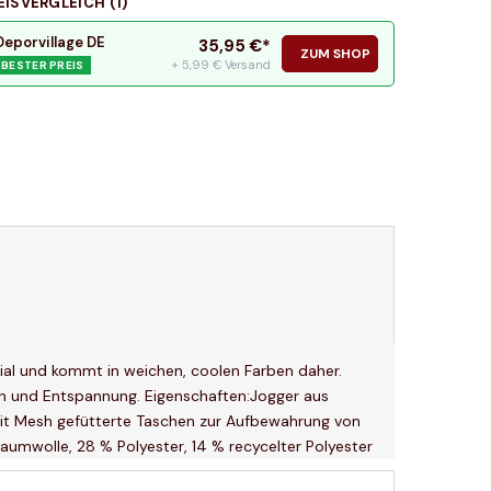
EISVERGLEICH (
1
)
Deporvillage DE
35,95
€*
ZUM SHOP
+ 5,99 € Versand
BESTER PREIS
al und kommt in weichen, coolen Farben daher.
en und Entspannung. Eigenschaften:Jogger aus
Mit Mesh gefütterte Taschen zur Aufbewahrung von
aumwolle, 28 % Polyester, 14 % recycelter Polyester