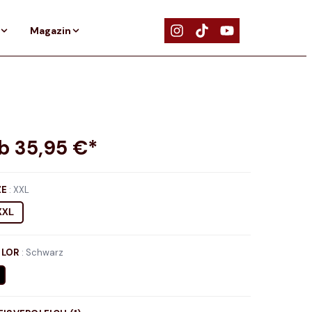
Magazin
ab
35,95
€*
ZE
:
XXL
XXL
LOR
:
Schwarz