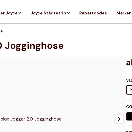
er Joyce
Joyce Städtetrip
Rabattcodes
Marken
se
.0 Jogginghose
SI
CO