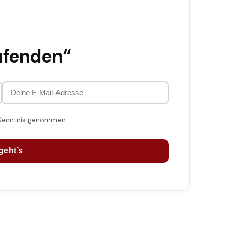
ufenden“
 Kenntnis genommen.
geht’s