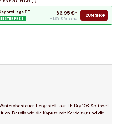
EISVERGLEICH (
1
)
Deporvillage DE
86,95
€*
ZUM SHOP
+ 1,99 € Versand
BESTER PREIS
interabenteuer. Hergestellt aus FN Dry 10K Softshell
 an. Details wie die Kapuze mit Kordelzug und die