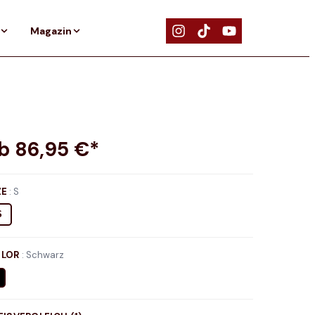
Magazin
ab
86,95
€*
ZE
:
S
S
LOR
:
Schwarz