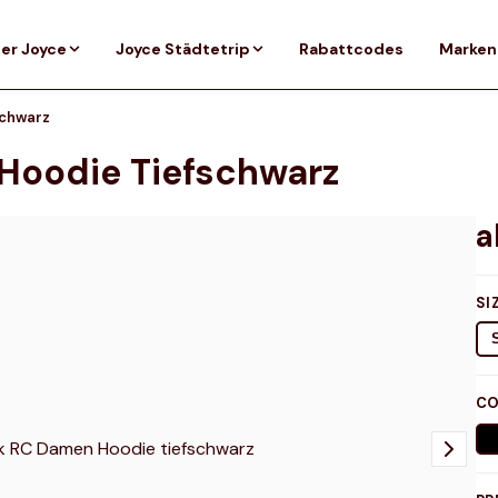
er Joyce
Joyce Städtetrip
Rabattcodes
Marken
schwarz
Hoodie Tiefschwarz
SI
CO