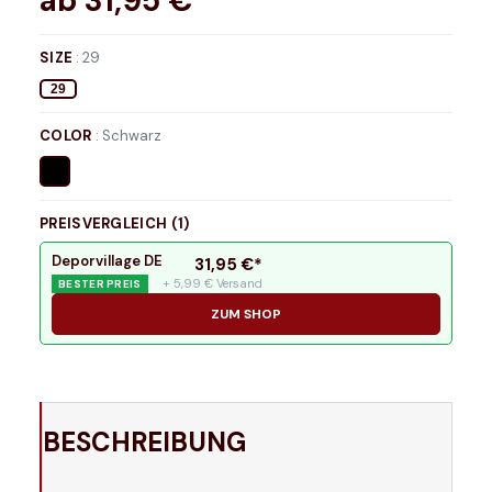
ab
31,95
€*
SIZE
:
29
29
COLOR
:
Schwarz
PREISVERGLEICH (
1
)
Deporvillage DE
31,95
€*
+ 5,99 € Versand
BESTER PREIS
ZUM SHOP
BESCHREIBUNG