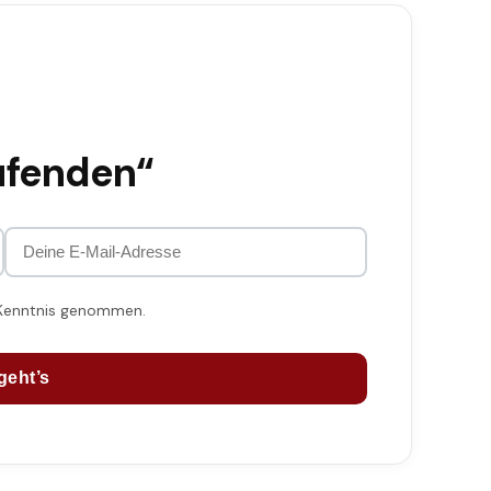
ufenden“
 Kenntnis genommen.
geht’s