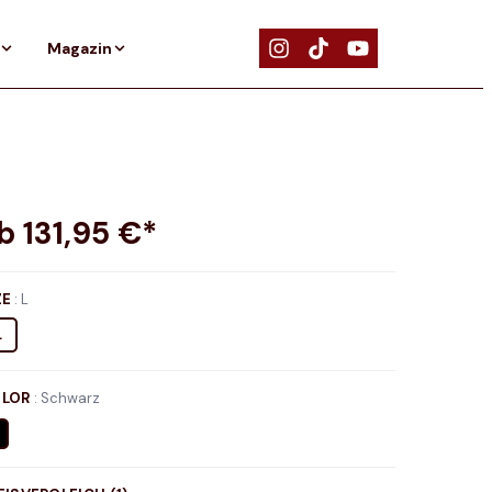
Magazin
ab
131,95
€*
ZE
:
L
L
LOR
:
Schwarz