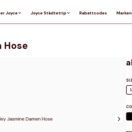
er Joyce
Joyce Städtetrip
Rabattcodes
Marken
n Hose
SI
CO