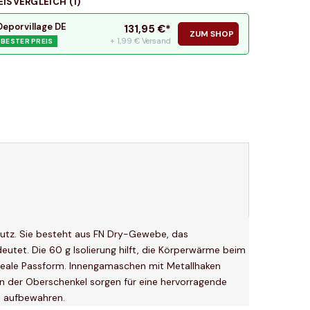
EISVERGLEICH (
1
)
Deporvillage DE
131,95
€*
ZUM SHOP
+ 1,99 € Versand
BESTER PREIS
utz. Sie besteht aus FN Dry-Gewebe, das
tet. Die 60 g Isolierung hilft, die Körperwärme beim
 ideale Passform. Innengamaschen mit Metallhaken
en der Oberschenkel sorgen für eine hervorragende
n aufbewahren.