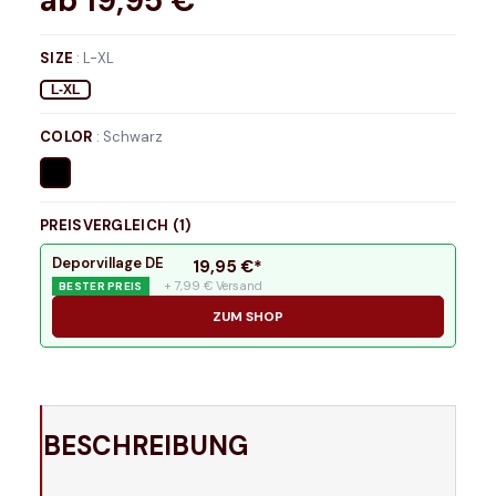
ab
19,95
€*
SIZE
:
L-XL
L-XL
COLOR
:
Schwarz
PREISVERGLEICH (
1
)
Deporvillage DE
19,95
€*
+ 7,99 € Versand
BESTER PREIS
ZUM SHOP
BESCHREIBUNG