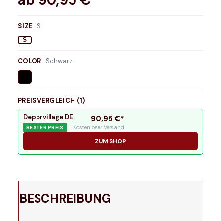
ab
90,95
€*
SIZE
:
S
S
COLOR
:
Schwarz
PREISVERGLEICH (
1
)
Deporvillage DE
90,95
€*
Kostenloser Versand
BESTER PREIS
ZUM SHOP
BESCHREIBUNG