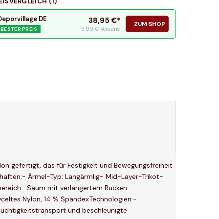
EISVERGLEICH (
1
)
Deporvillage DE
38,95
€*
ZUM SHOP
+ 5,99 € Versand
BESTER PREIS
n gefertigt, das für Festigkeit und Bewegungsfreiheit
chaften:- Ärmel-Typ: Langärmlig- Mid-Layer-Trikot-
nbereich- Saum mit verlängertem Rücken-
celtes Nylon, 14 % SpandexTechnologien:-
uchtigkeitstransport und beschleunigte