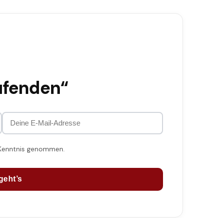
ufenden“
 Kenntnis genommen.
geht’s