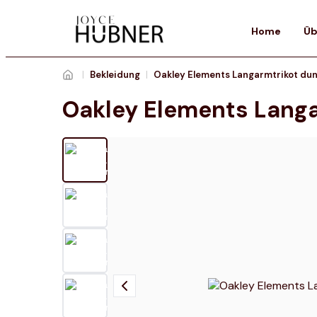
Home
Üb
|
Bekleidung
|
Oakley Elements Langa