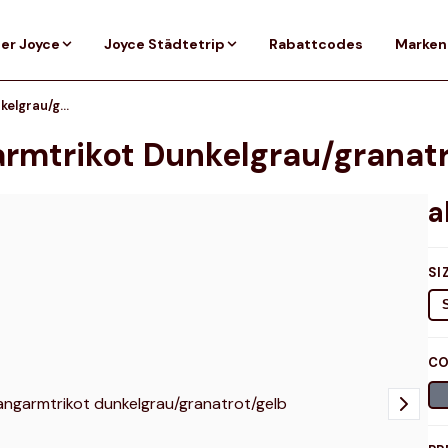
er Joyce
Joyce Städtetrip
Rabattcodes
Marken
Oakley Elements Langarmtrikot dunkelgrau/granatrot/gelb
rmtrikot Dunkelgrau/granatr
SI
CO