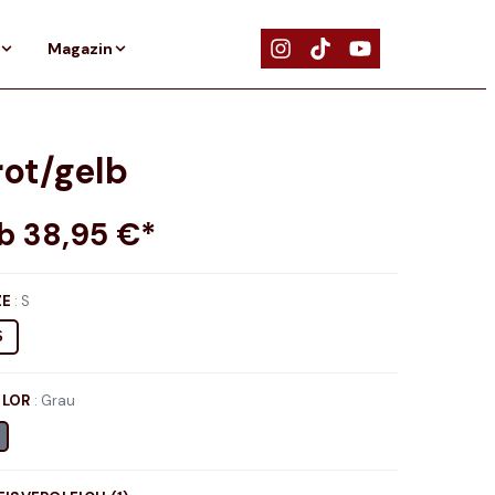
Magazin
ot/gelb
ab
38,95
€*
ZE
:
S
S
LOR
:
Grau