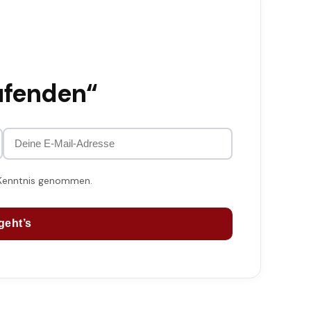
ufenden“
 Kenntnis genommen.
geht’s