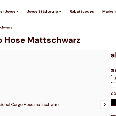
er Joyce
Joyce Städtetrip
Rabattcodes
Marken
schwarz
go Hose Mattschwarz
SI
CO