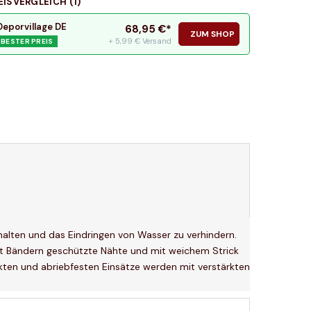
EISVERGLEICH (
1
)
Deporvillage DE
68,95
€*
ZUM SHOP
+ 5,99 € Versand
BESTER PREIS
alten und das Eindringen von Wasser zu verhindern.
 mit Bändern geschützte Nähte und mit weichem Strick
ärkten und abriebfesten Einsätze werden mit verstärkten