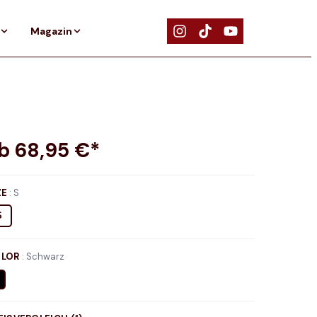
Magazin
ab
68,95
€*
ZE
:
S
S
LOR
:
Schwarz