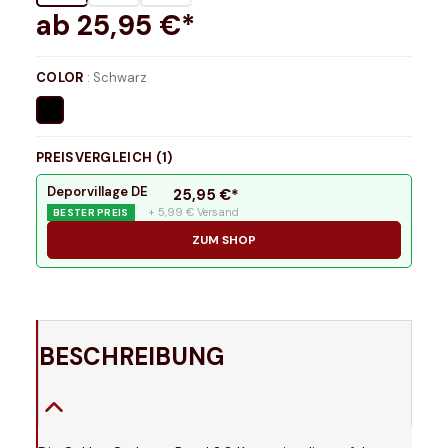
ab
25,95
€*
COLOR
:
Schwarz
PREISVERGLEICH (
1
)
Deporvillage DE
25,95
€*
+ 5,99 € Versand
BESTER PREIS
ZUM SHOP
BESCHREIBUNG