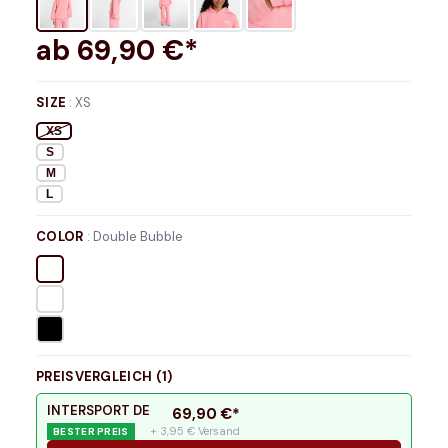
ab
69,90
€*
SIZE
:
XS
XS
S
M
L
COLOR
:
Double Bubble
PREISVERGLEICH (
1
)
INTERSPORT DE
69,90
€*
+ 3,95 € Versand
BESTER PREIS