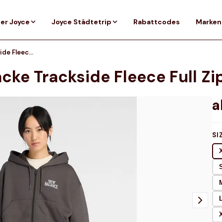
er Joyce
Joyce Städtetrip
Rabattcodes
Marken
NEW BALANCE Damen Jacke Trackside Fleece Full Zip
ke Trackside Fleece Full Zi
SI