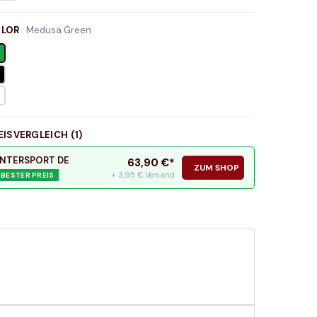
LOR
:
Medusa Green
EISVERGLEICH (
1
)
INTERSPORT DE
63,90
€*
ZUM SHOP
+ 3,95 € Versand
BESTER PREIS