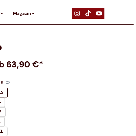
Magazin
p
ab
63,90
€*
ZE
:
XS
XS
S
M
L
XL