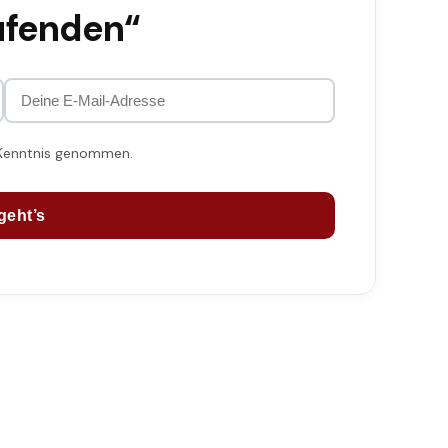
ufenden“
 Kenntnis genommen.
geht’s