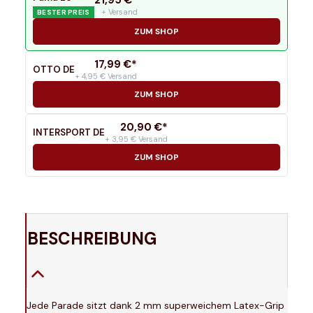
21,95
€*
+ Versand
BESTER PREIS
ZUM SHOP
17,99
€*
OTTO DE
+ 4,95 € Versand
ZUM SHOP
20,90
€*
INTERSPORT DE
+ 3,95 € Versand
ZUM SHOP
BESCHREIBUNG
Jede Parade sitzt dank 2 mm superweichem Latex-Grip