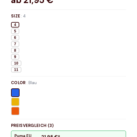
ab
21,95
€*
SIZE
:
4
4
5
6
7
8
9
10
11
COLOR
:
Blau
PREISVERGLEICH (
3
)
Puma EU