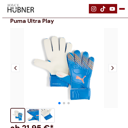
|
Ausrüstung
|
PUMA ULTRA Play
Puma Ultra Play