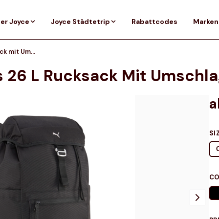
er Joyce
Joyce Städtetrip
Rabattcodes
Marken
PUMA Select Essentials 26 l Rucksack mit Umschlagklappe, Accessoires
s 26 L Rucksack Mit Umschla
SI
CO