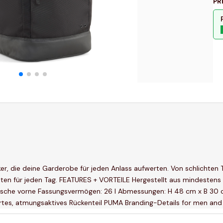
PR
siker, die deine Garderobe für jeden Anlass aufwerten. Von schlichten
oriten für jeden Tag. FEATURES + VORTEILE Hergestellt aus mindestens
sche vorne Fassungsvermögen: 26 l Abmessungen: H 48 cm x B 30 cm 
rtes, atmungsaktives Rückenteil PUMA Branding-Details for men an