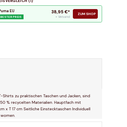
EISVERGLEICH (
1
)
Puma EU
38,95
€*
ZUM SHOP
+ Versand
BESTER PREIS
 T-Shirts zu praktischen Taschen und Jacken, sind
 50 % recycelten Materialien. Hauptfach mit
x T 17 cm Seitliche Einstecktaschen Individuell
d women.