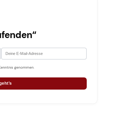
ufenden“
 Kenntnis genommen.
geht’s