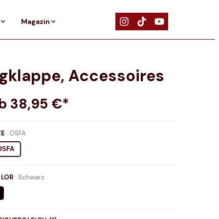
Magazin
gklappe, Accessoires
ab
38,95
€*
ZE
:
OSFA
OSFA
LOR
:
Schwarz