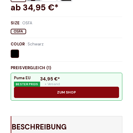
ab
34,95
€*
SIZE
:
OSFA
OSFA
COLOR
:
Schwarz
PREISVERGLEICH (
1
)
Puma EU
34,95
€*
+ Versand
BESTER PREIS
ZUM SHOP
BESCHREIBUNG