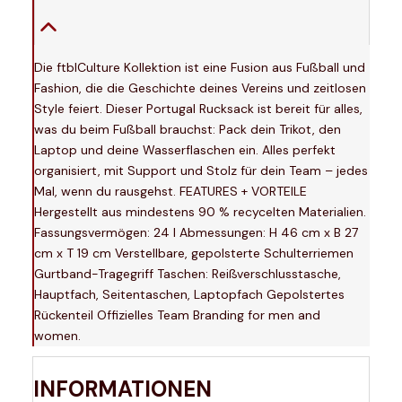
Die ftblCulture Kollektion ist eine Fusion aus Fußball und
Fashion, die die Geschichte deines Vereins und zeitlosen
Style feiert. Dieser Portugal Rucksack ist bereit für alles,
was du beim Fußball brauchst: Pack dein Trikot, den
Laptop und deine Wasserflaschen ein. Alles perfekt
organisiert, mit Support und Stolz für dein Team – jedes
Mal, wenn du rausgehst. FEATURES + VORTEILE
Hergestellt aus mindestens 90 % recycelten Materialien.
Fassungsvermögen: 24 l Abmessungen: H 46 cm x B 27
cm x T 19 cm Verstellbare, gepolsterte Schulterriemen
Gurtband-Tragegriff Taschen: Reißverschlusstasche,
Hauptfach, Seitentaschen, Laptopfach Gepolstertes
Rückenteil Offizielles Team Branding for men and
women.
INFORMATIONEN