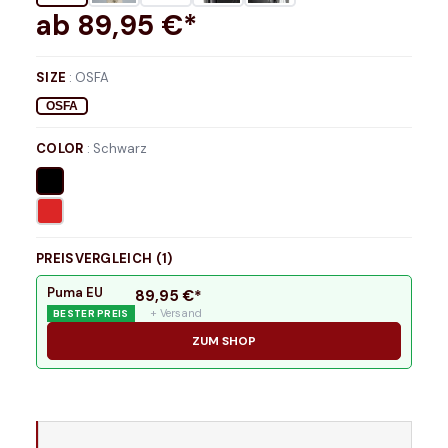
ab
89,95
€*
SIZE
:
OSFA
OSFA
COLOR
:
Schwarz
PREISVERGLEICH (
1
)
Puma EU
89,95
€*
+ Versand
BESTER PREIS
ZUM SHOP