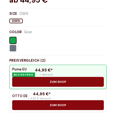
ab
44,95
€*
SIZE
:
OSFA
OSFA
COLOR
:
Grün
PREISVERGLEICH (
2
)
Puma EU
44,95
€*
+ Versand
BESTER PREIS
ZUM SHOP
44,95
€*
OTTO DE
+ 4,95 € Versand
ZUM SHOP