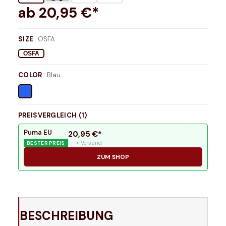
ab
20,95
€*
SIZE
:
OSFA
OSFA
COLOR
:
Blau
PREISVERGLEICH (
1
)
Puma EU
20,95
€*
+ Versand
BESTER PREIS
ZUM SHOP
BESCHREIBUNG