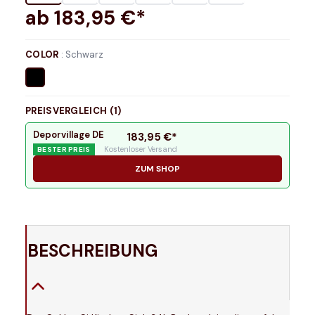
ab
183,95
€*
COLOR
:
Schwarz
PREISVERGLEICH (
1
)
Deporvillage DE
183,95
€*
Kostenloser Versand
BESTER PREIS
ZUM SHOP
BESCHREIBUNG