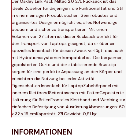
Der Oakley Link Pack Miltac 2.0 27L Rucksack ist das
ideale Zubehör für diejenigen, die Funktionalität und Stil
in einem einzigen Produkt suchen. Sein robustes und
organisiertes Design ermöglicht es, alles Notwendige
bequem und sicher zu transportieren. Mit einem
Volumen von 27 Litern ist dieser Rucksack perfekt für
den Transport von Laptops geeignet, da er über ein
spezielles Innenfach für diesen Zweck verfügt, das auch
mit Hydrationssystemen kompatibel ist. Die bequemen,
gepolsterten Gurte und der stabilisierende Brustclip
sorgen für eine perfekte Anpassung an den Körper und
erleichtern die Nutzung bei jeder Aktivität.
Eigenschaften:Innenfach für LaptopZubehörpanel mit
innerem KlettbandSeitentaschen mit FaltenGepolsterte
Halterung für BrillenFrontales Klettband und Webbing zur
einfachen Befestigung von AusrüstungAbmessungen: 60
x 32 x 19 cmKapazität: 27LGewicht: 0,91 kg
INFORMATIONEN