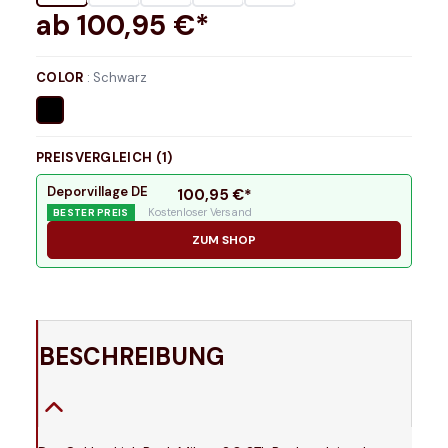
ab
100,95
€*
COLOR
:
Schwarz
PREISVERGLEICH (
1
)
Deporvillage DE
100,95
€*
Kostenloser Versand
BESTER PREIS
ZUM SHOP
BESCHREIBUNG