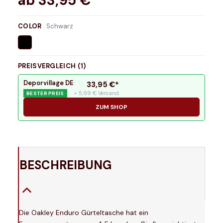
ab
33,95
€*
COLOR
:
Schwarz
PREISVERGLEICH (
1
)
Deporvillage DE
33,95
€*
+ 5,99 € Versand
BESTER PREIS
ZUM SHOP
BESCHREIBUNG
Die Oakley Enduro Gürteltasche hat ein