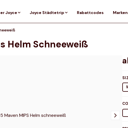
er Joyce
Joyce Städtetrip
Rabattcodes
Marken
hneeweiß
ps Helm Schneeweiß
SI
CO