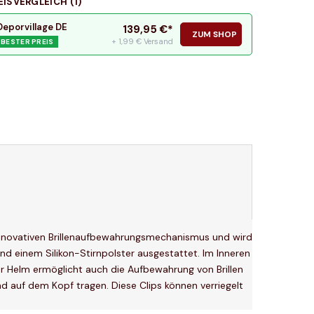
EISVERGLEICH (
1
)
Deporvillage DE
139,95
€*
ZUM SHOP
+ 1,99 € Versand
BESTER PREIS
n innovativen Brillenaufbewahrungsmechanismus und wird
nd einem Silikon-Stirnpolster ausgestattet. Im Inneren
Der Helm ermöglicht auch die Aufbewahrung von Brillen
d auf dem Kopf tragen. Diese Clips können verriegelt