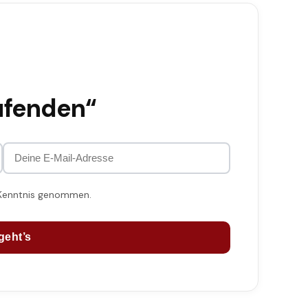
ufenden“
 Kenntnis genommen.
geht’s