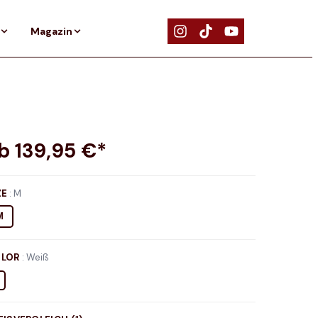
Magazin
ab
139,95
€*
ZE
:
M
M
LOR
:
Weiß