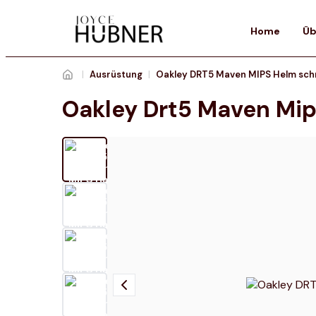
Home
Üb
|
Ausrüstung
|
Oakley DRT5 Maven MIPS Helm sc
Oakley Drt5 Maven Mi