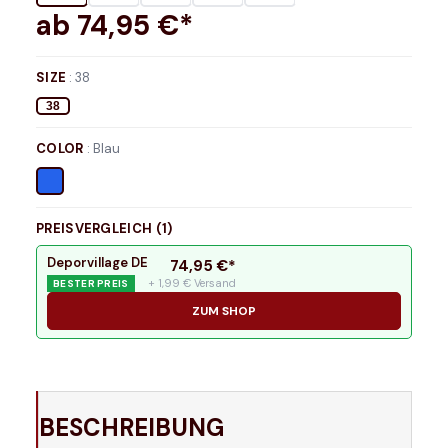
ab
74,95
€*
SIZE
:
38
38
COLOR
:
Blau
PREISVERGLEICH (
1
)
Deporvillage DE
74,95
€*
+ 1,99 € Versand
BESTER PREIS
ZUM SHOP
BESCHREIBUNG