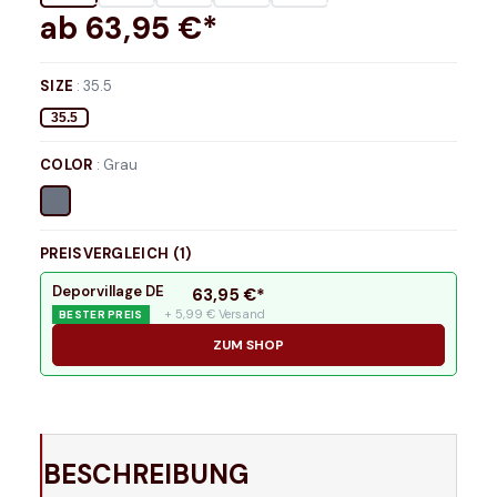
ab
63,95
€*
SIZE
:
35.5
35.5
COLOR
:
Grau
PREISVERGLEICH (
1
)
Deporvillage DE
63,95
€*
+ 5,99 € Versand
BESTER PREIS
ZUM SHOP
BESCHREIBUNG