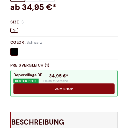
ab
34,95
€*
SIZE
:
S
S
COLOR
:
Schwarz
PREISVERGLEICH (
1
)
Deporvillage DE
34,95
€*
+ 5,99 € Versand
BESTER PREIS
ZUM SHOP
BESCHREIBUNG